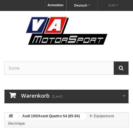
Anmelden
Deutsch
EUR
Warenkorb
(Leer)
Audi 100/Avant Quattro S4 (85-94)
9- Equipement
électrique