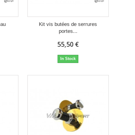
eau
Kit vis butées de serrures
portes...
55,50 €
In Stock