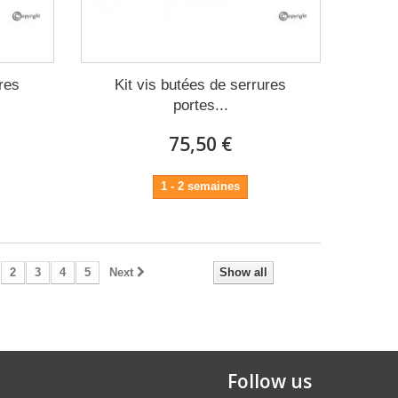
ures
Kit vis butées de serrures
portes...
75,50 €
1 - 2 semaines
2
3
4
5
Next
Show all
Follow us