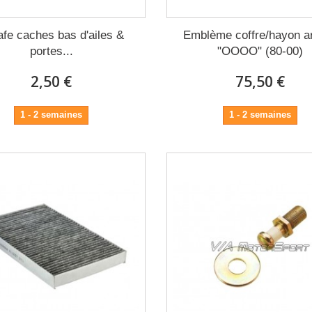
afe caches bas d'ailes &
Emblème coffre/hayon ar
portes...
"OOOO" (80-00)
2,50 €
75,50 €
1 - 2 semaines
1 - 2 semaines