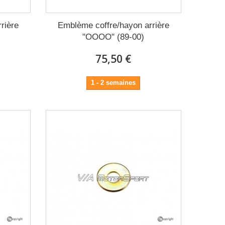
rière
Emblème coffre/hayon arrière
"OOOO" (89-00)
75,50 €
1 - 2 semaines