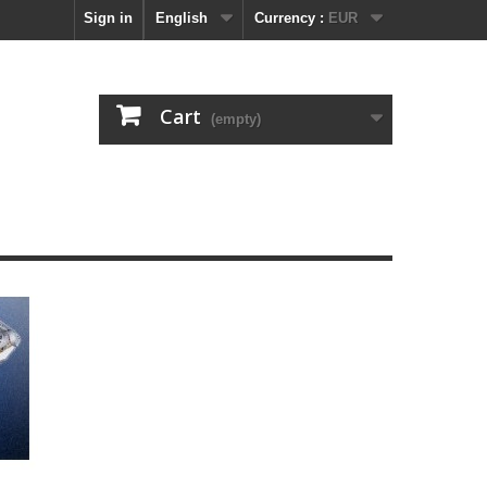
Sign in
English
Currency :
EUR
Cart
(empty)