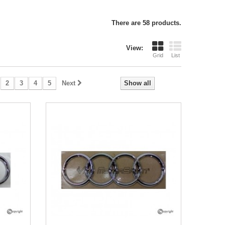
There are 58 products.
View:
Grid
List
2
3
4
5
Next
Show all