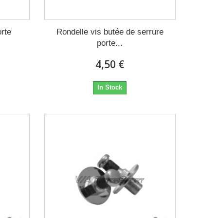
orte
Rondelle vis butée de serrure
porte...
4,50 €
In Stock