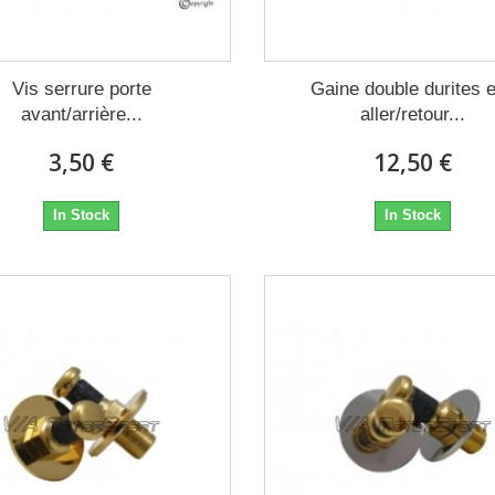
Vis serrure porte
Gaine double durites 
avant/arrière...
aller/retour...
3,50 €
12,50 €
In Stock
In Stock