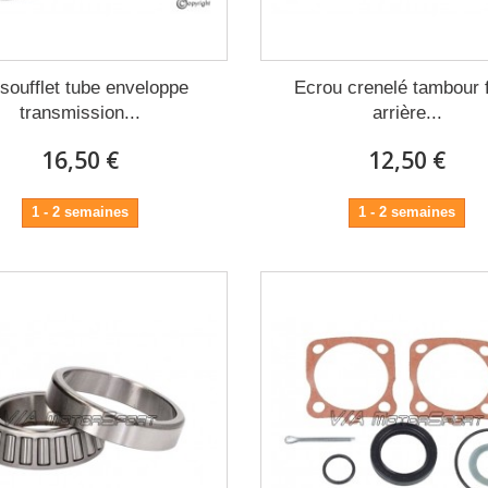
 soufflet tube enveloppe
Ecrou crenelé tambour f
transmission...
arrière...
16,50 €
12,50 €
1 - 2 semaines
1 - 2 semaines