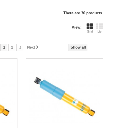
There are 36 products.
View:
Grid
List
1
2
3
Next
Show all