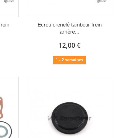
rein
Ecrou crenelé tambour frein
arrière...
12,00 €
1 - 2 semaines