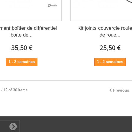
ent boîtier de différentiel
Kit joints couvercle roul
boîte de...
de roue...
35,50 €
25,50 €
1 - 2 semaines
1 - 2 semaines
- 12 of 36 items
Previous