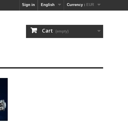
Sign in
English
Currency :
EUR
Cart
(empty)