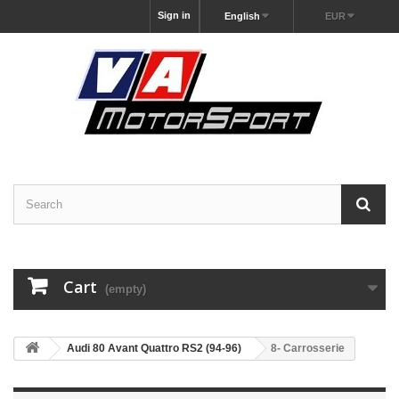
Sign in
English
EUR
Cart
(empty)
Audi 80 Avant Quattro RS2 (94-96)
8- Carrosserie