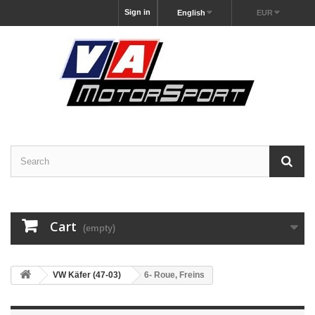
Sign in
English
EUR
Cart
(empty)
VW Käfer (47-03)
6- Roue, Freins