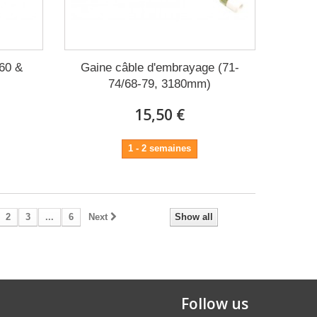
60 &
Gaine câble d'embrayage (71-
74/68-79, 3180mm)
15,50 €
1 - 2 semaines
2
3
...
6
Next
Show all
Follow us