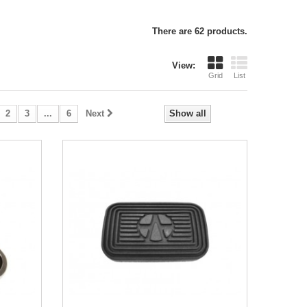
There are 62 products.
View:
Grid
List
2
3
...
6
Next
Show all