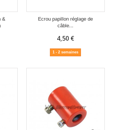
n &
Ecrou papillon réglage de
)
câble...
4,50 €
1 - 2 semaines