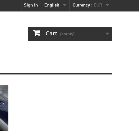
Sign in
English
Currency :
EUR
Cart
(empty)