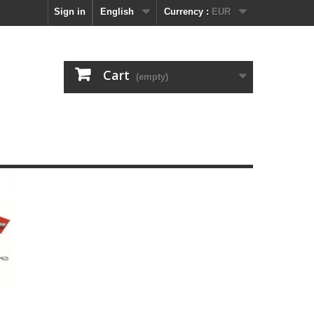
Sign in
English
Currency :
EUR
Cart
(empty)