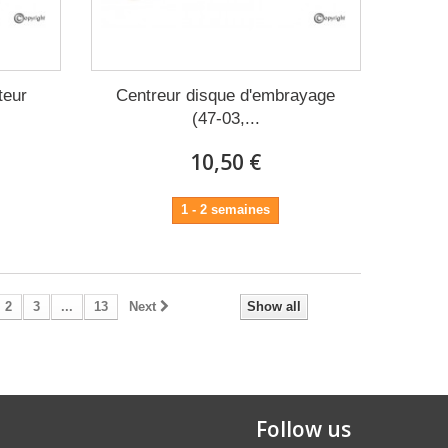
teur
Centreur disque d'embrayage
(47-03,...
10,50 €
1 - 2 semaines
2
3
...
13
Next
Show all
Follow us