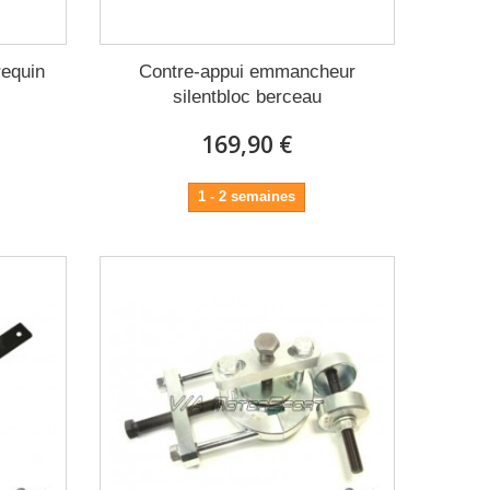
requin
Contre-appui emmancheur
silentbloc berceau
169,90 €
1 - 2 semaines