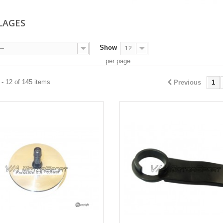
LAGES
Show
--
12
per page
- 12 of 145 items
Previous
1