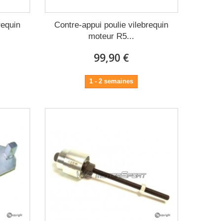
requin
Contre-appui poulie vilebrequin
moteur R5...
99,90 €
1 - 2 semaines