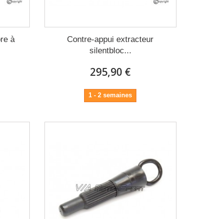
re à
Contre-appui extracteur
silentbloc...
295,90 €
1 - 2 semaines