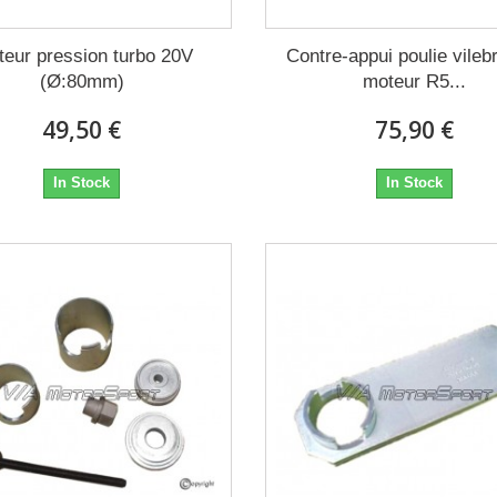
teur pression turbo 20V
Contre-appui poulie vileb
(Ø:80mm)
moteur R5...
49,50 €
75,90 €
In Stock
In Stock