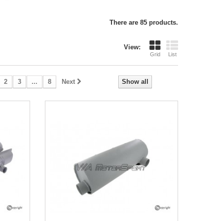
There are 85 products.
View:
Grid
List
2
3
...
8
Next
Show all