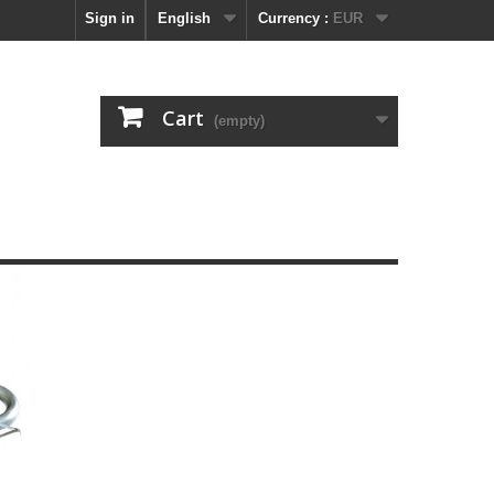
Sign in
English
Currency :
EUR
Cart
(empty)