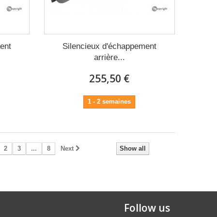
ent
Silencieux d'échappement
arrière...
255,50 €
1 - 2 semaines
2
3
...
8
Next
Show all
Follow us