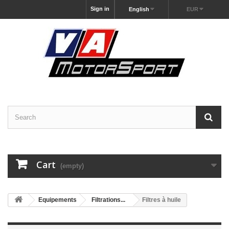
Sign in
English
EUR
Cart
(empty)
Equipements
Filtrations...
Filtres à huile