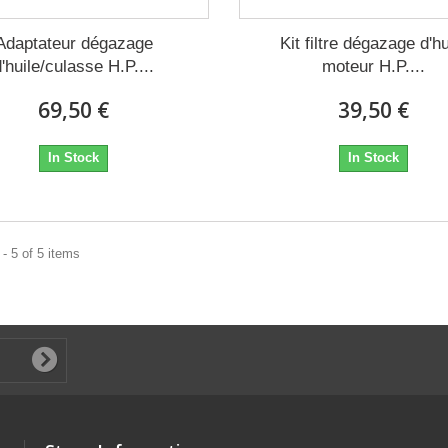
Adaptateur dégazage
Kit filtre dégazage d'hu
d'huile/culasse H.P....
moteur H.P....
69,50 €
39,50 €
In Stock
In Stock
- 5 of 5 items