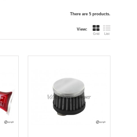
There are 5 products.
View:
Grid
List