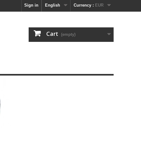
Sign in
English
Currency :
EUR
Cart
(empty)