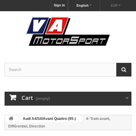
Sign in
English
EUR
Cart
(empty)
Audi A4/S4/Avant Quattro (95-)
4- Train avant,
Différentiel, Direction