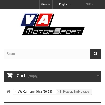
Sign in
English
EUR
Cart
(empty)
VW Karmann Ghia (56-73)
1- Moteur, Embrayage