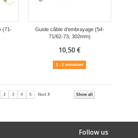
 (71-
Guide câble d'embrayage (54-
71/62-73, 302mm)
10,50 €
1 - 2 semaines
2
3
4
5
Next
Show all
Follow us