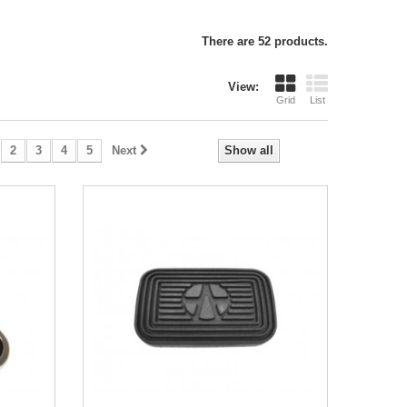
There are 52 products.
View:
Grid
List
2
3
4
5
Next
Show all