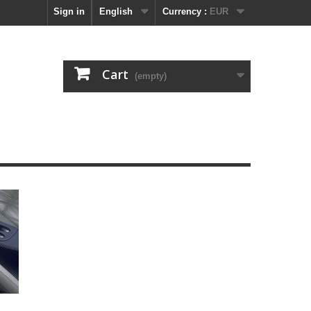
Sign in
English
Currency :
EUR
Cart
(empty)