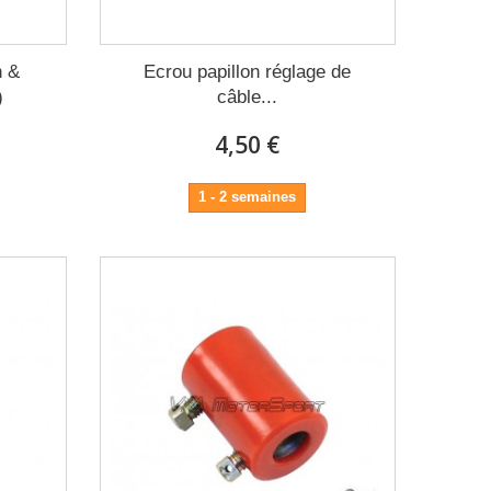
n &
Ecrou papillon réglage de
)
câble...
4,50 €
1 - 2 semaines