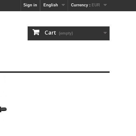
Sign in
English
Currency :
EUR
Cart
(empty)