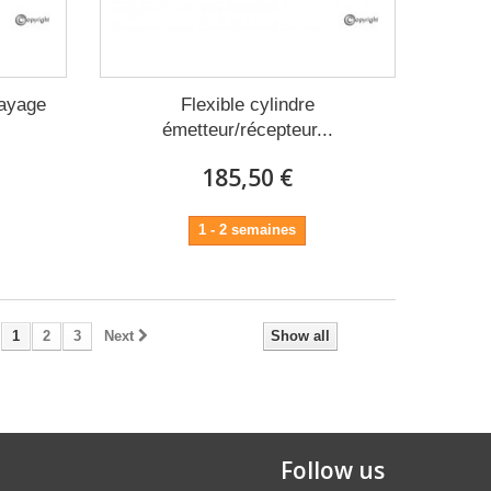
rayage
Flexible cylindre
émetteur/récepteur...
185,50 €
1 - 2 semaines
1
2
3
Next
Show all
Follow us