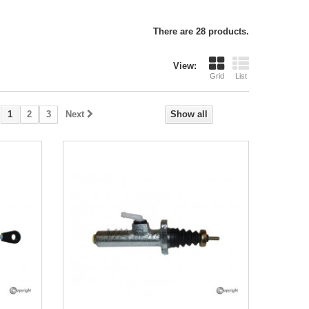
There are 28 products.
View:
Grid
List
1
2
3
Next
Show all