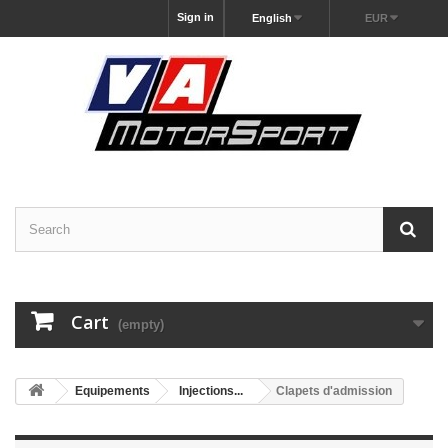
Sign in
English
EUR
Cart
(empty)
Equipements
Injections...
Clapets d'admission