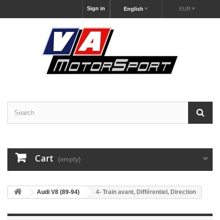
Sign in
English
EUR
Cart
(empty)
Audi V8 (89-94)
4- Train avant, Différentiel, Direction