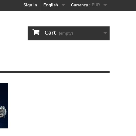
Sign in
English
Currency :
EUR
Cart
(empty)