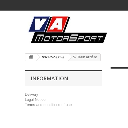
VW Polo (75-)
5- Train arrière
INFORMATION
Delivery
Legal Notice
Terms and conditions of use