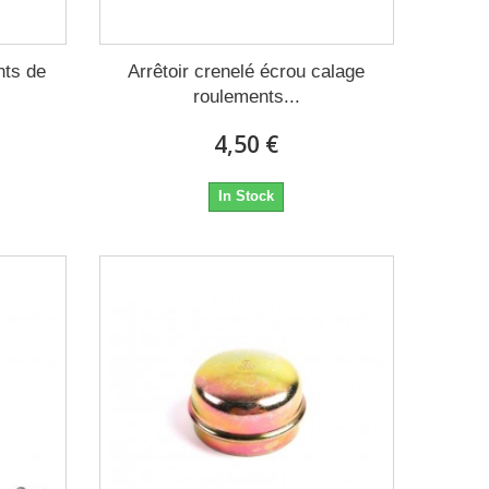
nts de
Arrêtoir crenelé écrou calage
roulements...
4,50 €
In Stock