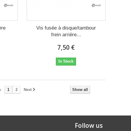
ère
Vis fusée à disque/tambour
frein arrière...
7,50 €
In Stock
s
1
2
Next
Show all
Follow us