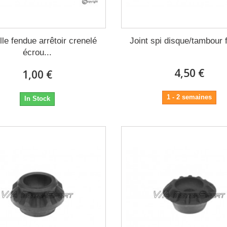
lle fendue arrêtoir crenelé
Joint spi disque/tambour f
écrou...
4,50 €
1,00 €
1 - 2 semaines
In Stock