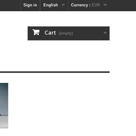
Sign in
English
Currency :
EUR
Cart
(empty)