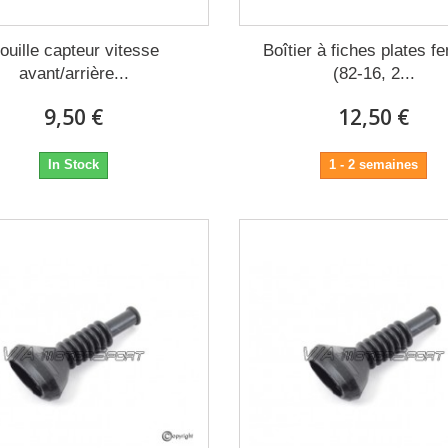
ouille capteur vitesse
Boîtier à fiches plates f
avant/arrière...
(82-16, 2...
9,50 €
12,50 €
In Stock
1 - 2 semaines