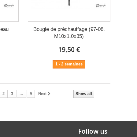
 eau
Bougie de préchauffage (97-08,
M10x1.0x35)
19,50 €
1 - 2 semaines
2
3
...
9
Next
Show all
Follow us