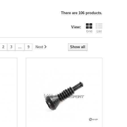
There are 106 products.
View:
Grid
List
2
3
...
9
Next
Show all