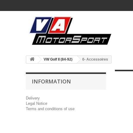
VW Golf II (84-92)
0- Accessoires
INFORMATION
Delivery
Legal Notice
Terms and conditions of use