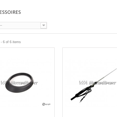
CESSOIRES
--
- 6 of 6 items