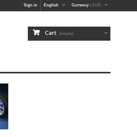
Sign in
English
Currency :
EUR
Cart
(empty)