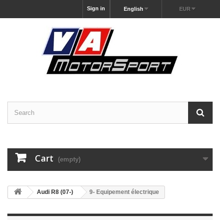
Sign in
English
EUR
Cart
(empty)
Audi R8 (07-)
9- Equipement électrique