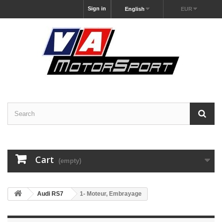
Sign in
English
EUR
Cart
(empty)
Audi RS7
1- Moteur, Embrayage