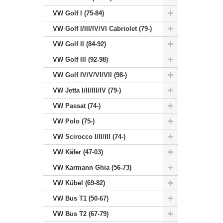
VW Golf I (75-84)
VW Golf I/III/IV/VI Cabriolet (79-)
VW Golf II (84-92)
VW Golf III (92-98)
VW Golf IV/V/VI/VII (98-)
VW Jetta I/II/III/IV (79-)
VW Passat (74-)
VW Polo (75-)
VW Scirocco I/II/III (74-)
VW Käfer (47-03)
VW Karmann Ghia (56-73)
VW Kübel (69-82)
VW Bus T1 (50-67)
VW Bus T2 (67-79)