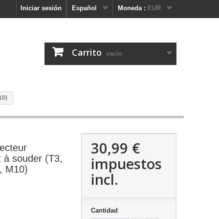
Iniciar sesión
Español
Moneda :
EUR
Carrito
vacío
10)
30,99 €
lecteur
 à souder (T3,
impuestos
, M10)
incl.
Cantidad