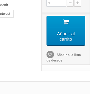
artir
nterest
Añadir al
carrito
Añadir a la lista
de deseos