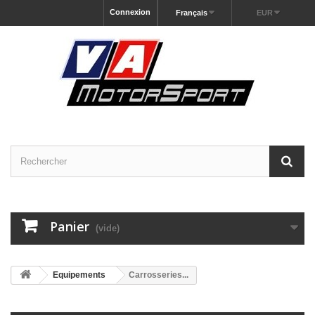
Connexion
Français
EUR
Panier
(vide)
Equipements
Carrosseries...