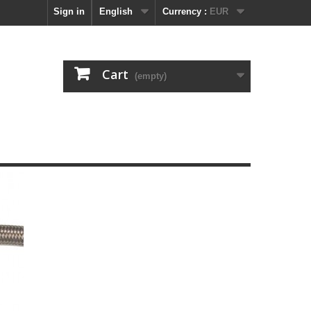
Sign in
English
Currency :
EUR
Cart
(empty)