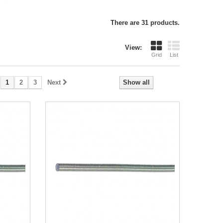
There are 31 products.
View:
Grid
List
1
2
3
Next
Show all