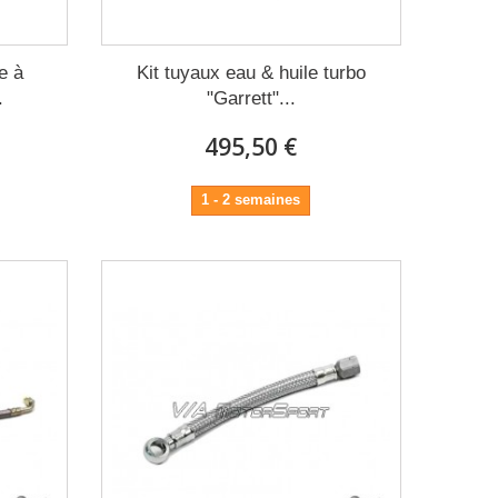
e à
Kit tuyaux eau & huile turbo
.
"Garrett"...
495,50 €
1 - 2 semaines