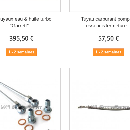
 tuyaux eau & huile turbo
Tuyau carburant pomp
"Garrett"...
essence/fermeture..
395,50 €
57,50 €
1 - 2 semaines
1 - 2 semaines