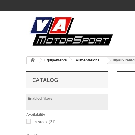
Equipements
Alimentations...
Tuyaux renfo
CATALOG
Enabled filters:
Availability
In stock
(31)