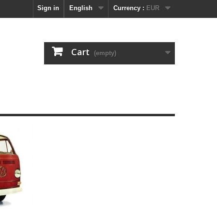
Sign in
English
Currency :
EUR
Cart
(empty)