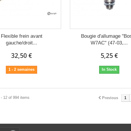
Flexible frein avant
Bougie d'allumage "Bo
gauche/droit...
W7AC" (47-03,...
32,50 €
5,25 €
1 - 2 semaines
In Stock
- 12 of 994 items
Previous
1