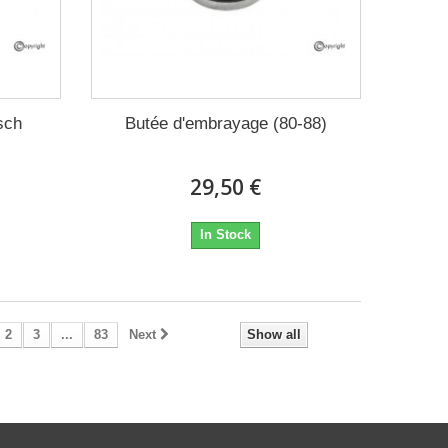
sch
Butée d'embrayage (80-88)
29,50 €
In Stock
2
3
...
83
Next
Show all