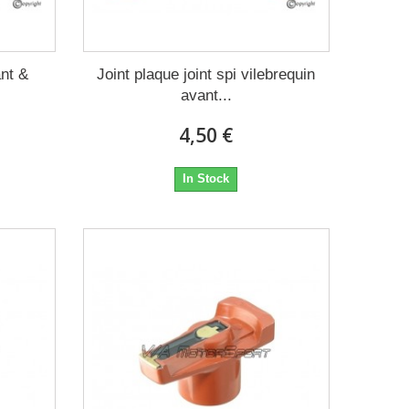
ant &
Joint plaque joint spi vilebrequin
avant...
4,50 €
In Stock