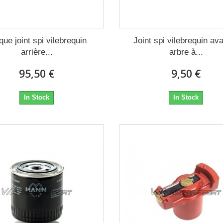
que joint spi vilebrequin
Joint spi vilebrequin av
arrière...
arbre à...
95,50 €
9,50 €
In Stock
In Stock