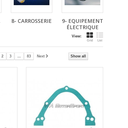
,
8- CARROSSERIE
9- EQUIPEMENT
ÉLECTRIQUE
View:
Grid
List
2
3
...
83
Next
Show all