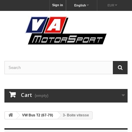
Sign in
English
EUR
Cart
(empty)
VW Bus T2 (67-79)
3- Boite vitesse