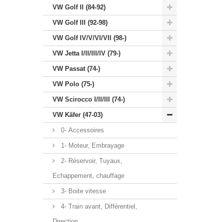
VW Golf II (84-92)
VW Golf III (92-98)
VW Golf IV/V/VI/VII (98-)
VW Jetta I/II/III/IV (79-)
VW Passat (74-)
VW Polo (75-)
VW Scirocco I/II/III (74-)
VW Käfer (47-03)
0- Accessoires
1- Moteur, Embrayage
2- Réservoir, Tuyaux,
Echappement, chauffage
3- Boite vitesse
4- Train avant, Différentiel,
Direction