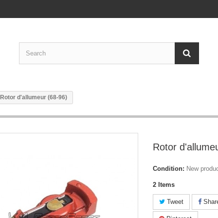
Rotor d'allumeur (68-96)
Rotor d'allume
Condition:
New produ
2
Items
Tweet
Shar