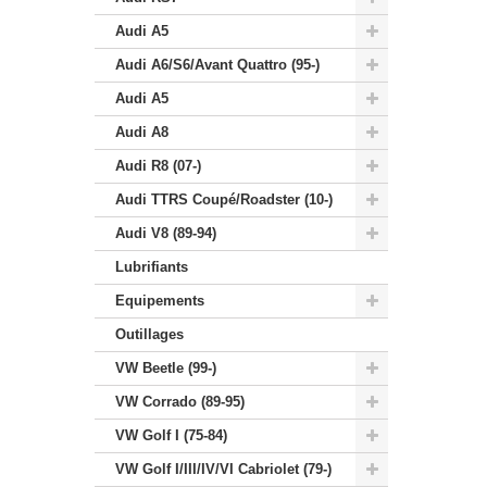
Audi A5
Audi A6/S6/Avant Quattro (95-)
Audi A5
Audi A8
Audi R8 (07-)
Audi TTRS Coupé/Roadster (10-)
Audi V8 (89-94)
Lubrifiants
Equipements
Outillages
VW Beetle (99-)
VW Corrado (89-95)
VW Golf I (75-84)
VW Golf I/III/IV/VI Cabriolet (79-)