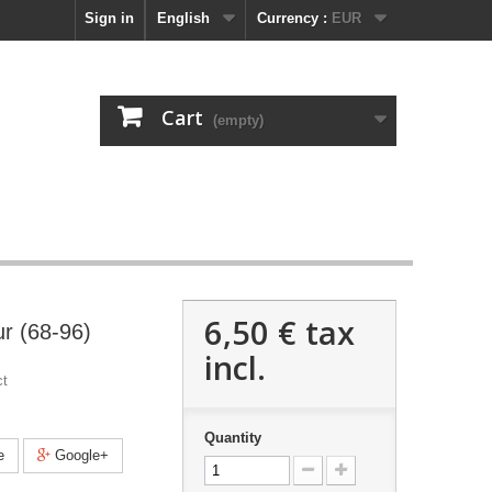
Sign in
English
Currency :
EUR
Cart
(empty)
6,50 €
tax
ur (68-96)
incl.
ct
Quantity
e
Google+