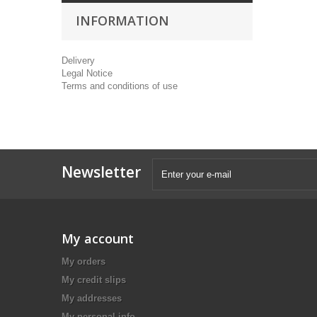
INFORMATION
Delivery
Legal Notice
Terms and conditions of use
Newsletter
My account
My orders
My credit slips
My addresses
My personal info