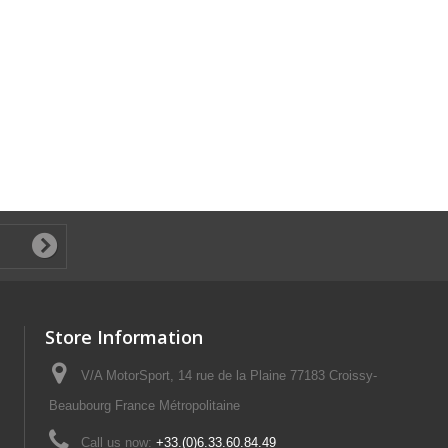
Store Information
V/A MotorSport, 14 rue de la Plaine 77183 Croissy-
Beaubourg France Métropolitaine
Call us now:
+33.(0)6.33.60.84.49