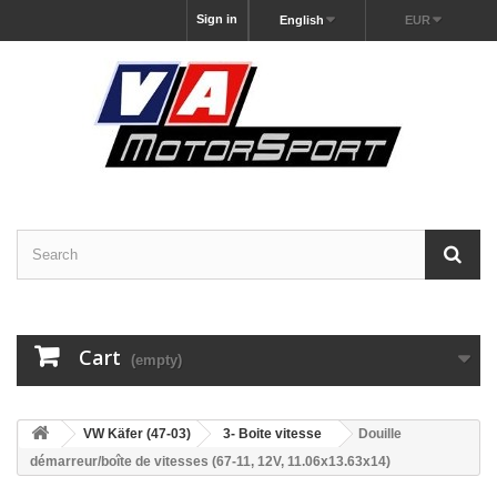
Sign in
English
EUR
Cart
(empty)
VW Käfer (47-03)
3- Boite vitesse
Douille
démarreur/boîte de vitesses (67-11, 12V, 11.06x13.63x14)