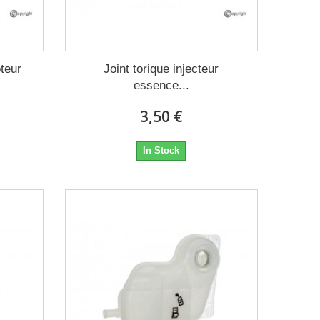
oteur
Joint torique injecteur
essence...
3,50 €
In Stock