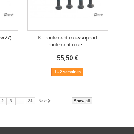
.5x27)
Kit roulement roue/support
roulement roue...
55,50 €
1 - 2 semaines
2
3
...
24
Next
Show all