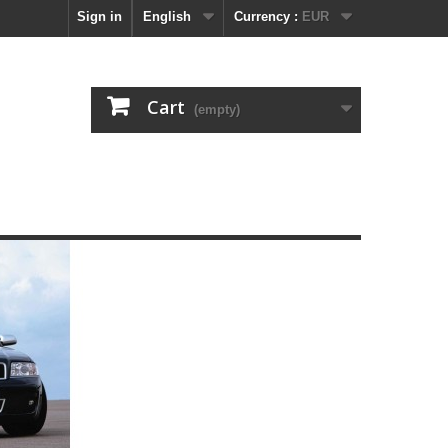
Sign in
English
Currency :
EUR
Cart
(empty)