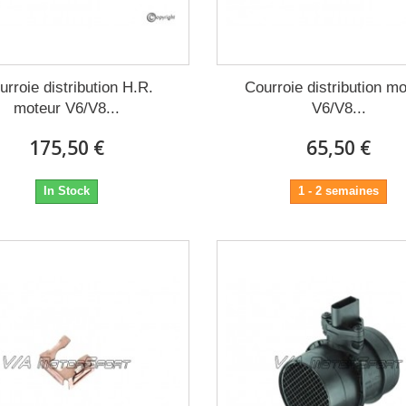
urroie distribution H.R.
Courroie distribution m
moteur V6/V8...
V6/V8...
175,50 €
65,50 €
In Stock
1 - 2 semaines