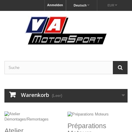
Anmelden
Deutsch
EUR
Warenkorb
(Leer)
Préparations
Atelier