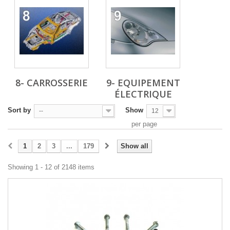
8- CARROSSERIE
9- EQUIPEMENT
ÉLECTRIQUE
Sort by
Show
--
12
per page
1
2
3
...
179
Show all
Showing 1 - 12 of 2148 items