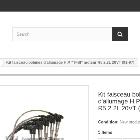
Kit faisceau bobines d'allumage H.P. "TFSI" moteur R5 2.2L 20VT (91-97)
Kit faisceau bo
d'allumage H.P
R5 2.2L 20VT 
Condition:
New produ
5
Items