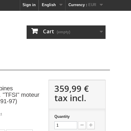
Sign in
English
Currency :
EUR
Cart
(empty)
359,99 €
bines
. "TFSI" moteur
tax incl.
(91-97)
ct
Quantity