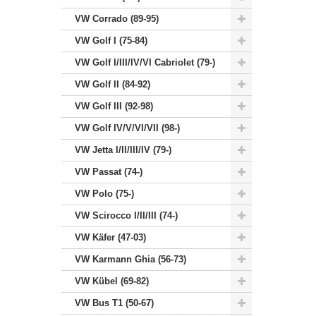
VW Corrado (89-95)
VW Golf I (75-84)
VW Golf I/III/IV/VI Cabriolet (79-)
VW Golf II (84-92)
VW Golf III (92-98)
VW Golf IV/V/VI/VII (98-)
VW Jetta I/II/III/IV (79-)
VW Passat (74-)
VW Polo (75-)
VW Scirocco I/II/III (74-)
VW Käfer (47-03)
VW Karmann Ghia (56-73)
VW Kübel (69-82)
VW Bus T1 (50-67)