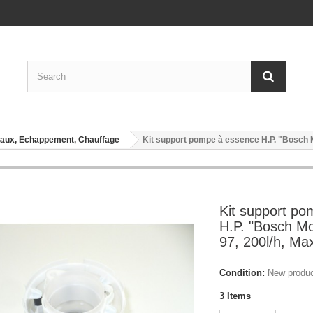
uyaux, Echappement, Chauffage
Kit support pompe à essence H.P. "Bosch Mo
Kit support p
H.P. "Bosch Mo
97, 200l/h, Ma
Condition:
New produ
3
Items