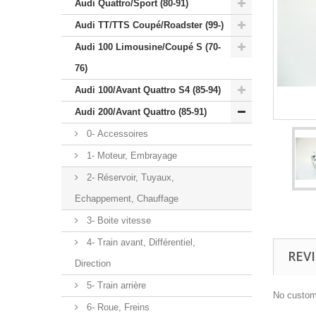
Audi Quattro/Sport (80-91)
Audi TT/TTS Coupé/Roadster (99-)
Audi 100 Limousine/Coupé S (70-
76)
Audi 100/Avant Quattro S4 (85-94)
Audi 200/Avant Quattro (85-91)
0- Accessoires
1- Moteur, Embrayage
2- Réservoir, Tuyaux,
Echappement, Chauffage
3- Boite vitesse
4- Train avant, Différentiel,
REV
Direction
5- Train arrière
No custom
6- Roue, Freins