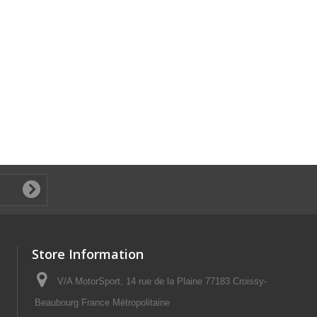
Store Information
V/A MotorSport, 14 rue de la Plaine 77183 Croissy-
Beaubourg France Métropolitaine