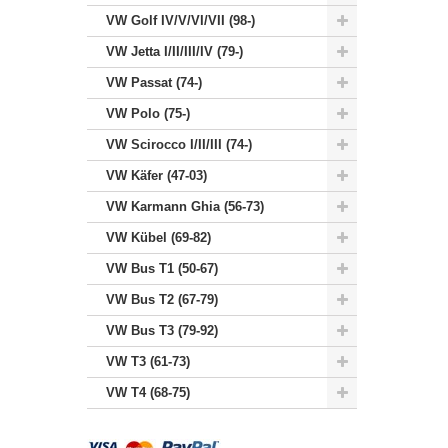
VW Golf IV/V/VI/VII (98-)
VW Jetta I/II/III/IV (79-)
VW Passat (74-)
VW Polo (75-)
VW Scirocco I/II/III (74-)
VW Käfer (47-03)
VW Karmann Ghia (56-73)
VW Kübel (69-82)
VW Bus T1 (50-67)
VW Bus T2 (67-79)
VW Bus T3 (79-92)
VW T3 (61-73)
VW T4 (68-75)