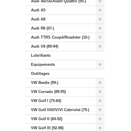
Audi A6/S6/Avant Quattro (95-)
Audi A5
Audi A8
Audi R8 (07-)
Audi TTRS Coupé/Roadster (10-)
Audi V8 (89-94)
Lubrifiants
Equipements
Outillages
VW Beetle (99-)
VW Corrado (89-95)
VW Golf I (75-84)
VW Golf I/III/IV/VI Cabriolet (79-)
VW Golf II (84-92)
VW Golf III (92-98)