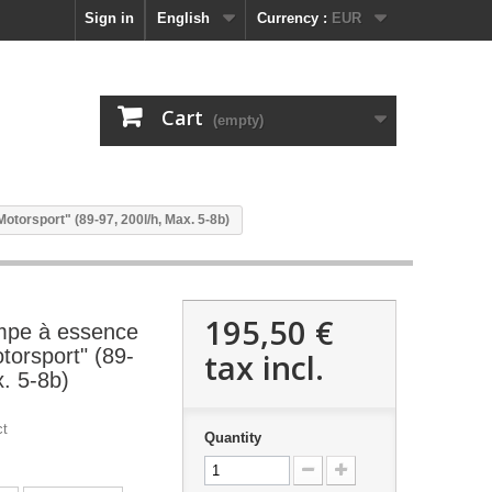
Sign in
English
Currency :
EUR
Cart
(empty)
torsport" (89-97, 200l/h, Max. 5-8b)
195,50 €
ompe à essence
torsport" (89-
tax incl.
x. 5-8b)
ct
Quantity