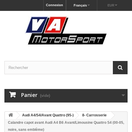
Connexion
Français
EUR
Panier
(vide)
Audi A4/S4/Avant Quattro (95-)
8- Carrosserie
Calandre capot avant Audi A4 B6 Avant/Limousine Quattro S4 (00-05,
noire, sans emblème)