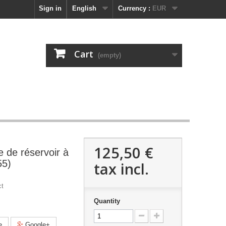
Sign in
English
Currency :
EUR
Cart
(empty)
125,50 €
e de réservoir à
55)
tax incl.
ct
Quantity
e
Google+