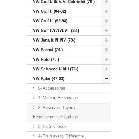
VW Golf I/III/IV/VI Cabriolet (79-)
VW Golf II (84-92)
VW Golf III (92-98)
VW Golf IV/V/VI/VII (98-)
VW Jetta I/II/III/IV (79-)
VW Passat (74-)
VW Polo (75-)
VW Scirocco I/II/III (74-)
VW Käfer (47-03)
0- Accessoires
1- Moteur, Embrayage
2- Réservoir, Tuyaux,
Echappement, chauffage
3- Boite vitesse
4- Train avant, Différentiel,