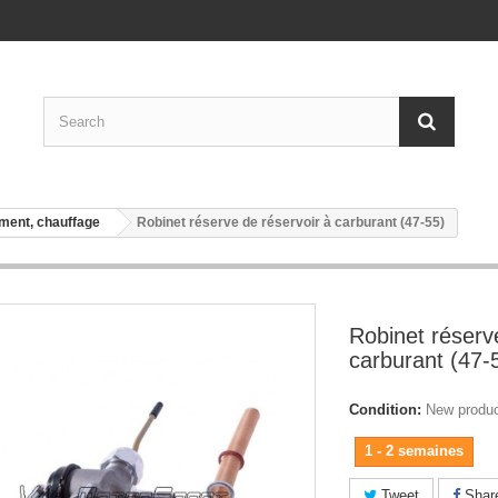
ment, chauffage
Robinet réserve de réservoir à carburant (47-55)
Robinet réserv
carburant (47-
Condition:
New produ
1 - 2 semaines
Tweet
Shar