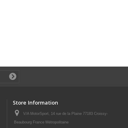
Store Information
V/A MotorSport, 14 rue de la Plaine 77183 Croissy-
Beaubourg France Métropolitaine