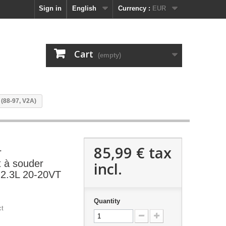
Sign in
English
Currency :
EUR
Cart
(empty)
 (88-97, V2A)
85,99 €
tax
r
 à souder
incl.
-2.3L 20-20VT
Quantity
ct