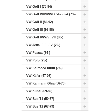
VW Golf I (75-84)
VW Golf I/III/IV/VI Cabriolet (79-)
VW Golf II (84-92)
VW Golf III (92-98)
VW Golf IV/V/VI/VII (98-)
VW Jetta I/II/III/IV (79-)
VW Passat (74-)
VW Polo (75-)
VW Scirocco I/II/III (74-)
VW Käfer (47-03)
VW Karmann Ghia (56-73)
VW Kübel (69-82)
VW Bus T1 (50-67)
VW Bus T2 (67-79)