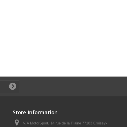
Store Information
V/A MotorSport, 14 rue de la Plaine 77183 Croissy-