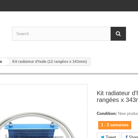
le
Kit radiateur d'huile (12 rangées x 343mm)
Kit radiateur d'
rangées x 34
Condition:
New produ
1 - 2 semaines
Tweet
Shar