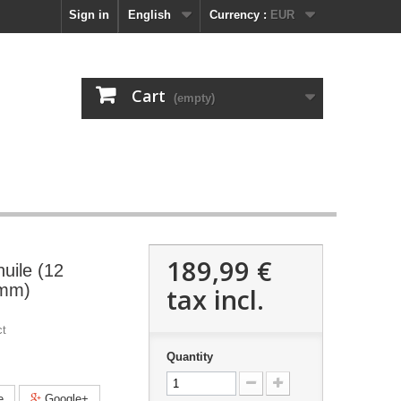
Sign in
English
Currency :
EUR
Cart
(empty)
189,99 €
huile (12
3mm)
tax incl.
ct
Quantity
e
Google+