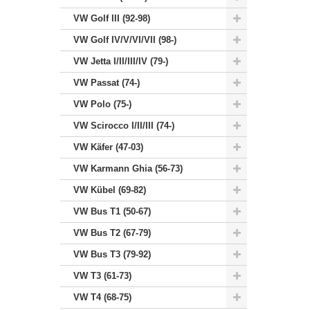
VW Golf III (92-98)
VW Golf IV/V/VI/VII (98-)
VW Jetta I/II/III/IV (79-)
VW Passat (74-)
VW Polo (75-)
VW Scirocco I/II/III (74-)
VW Käfer (47-03)
VW Karmann Ghia (56-73)
VW Kübel (69-82)
VW Bus T1 (50-67)
VW Bus T2 (67-79)
VW Bus T3 (79-92)
VW T3 (61-73)
VW T4 (68-75)