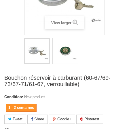
View larger
Bouchon réservoir à carburant (60-67/69-
73/67-71/61-67, verrouillable)
Condition:
New product
1 - 2 semaines
Tweet
Share
Google+
Pinterest