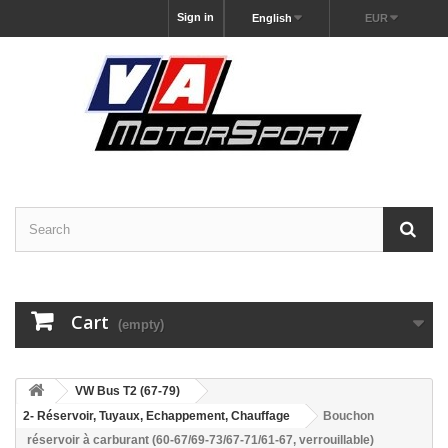
Sign in
English
EUR
Cart
(empty)
VW Bus T2 (67-79)
2- Réservoir, Tuyaux, Echappement, Chauffage
Bouchon
réservoir à carburant (60-67/69-73/67-71/61-67, verrouillable)