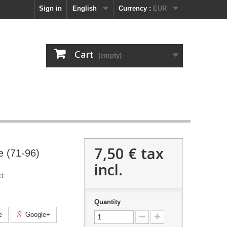
Sign in
English
Currency :
EUR
Cart
(empty)
7,50 €
tax
e (71-96)
incl.
ct
Quantity
e
Google+