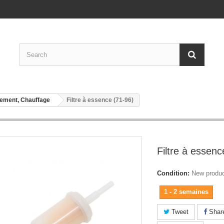
pement, Chauffage
Filtre à essence (71-96)
Filtre à essenc
Condition:
New produ
1 - 2 semaines
Tweet
Shar