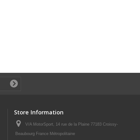
Store Information
V/A MotorSport, 14 rue de la Plaine 77183 Croissy-
Beaubourg France Métropolitaine