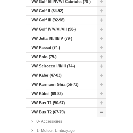
VW Golf I/III/IV/VI Cabriolet (79-)
VW Golf II (84-92)
VW Golf III (92-98)
VW Golf IV/V/VI/VII (98-)
VW Jetta I/II/III/IV (79-)
VW Passat (74-)
VW Polo (75-)
VW Scirocco I/II/III (74-)
VW Käfer (47-03)
VW Karmann Ghia (56-73)
VW Kübel (69-82)
VW Bus T1 (50-67)
VW Bus T2 (67-79)
0- Accessoires
1- Moteur, Embrayage