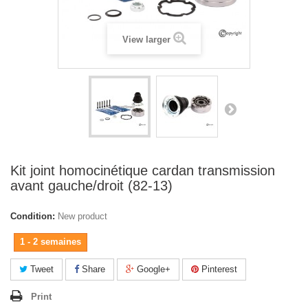
View larger
Kit joint homocinétique cardan transmission
avant gauche/droit (82-13)
Condition:
New product
1 - 2 semaines
Tweet
Share
Google+
Pinterest
Print