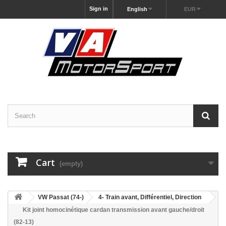
Sign in
English
EUR
Cart
(empty)
VW Passat (74-)
4- Train avant, Différentiel, Direction
Kit joint homocinétique cardan transmission avant gauche/droit
(82-13)