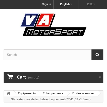
Sign in
English
EUR
Cart
(empty)
Equipements
Echappements...
Brides à souder
Obturateur sonde lambda/échappement (77-11, 18x1.5mm)